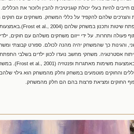
ייבים להיות בעלי יכולת קוגניטיבית להבין ולזכור את הכללים
ת והצרכים שלהם להקפיד על כללי המשחק. משחקים עם חוקים מאופ
וכשהילדים מתבגרים הם יכולים ל
פעולה ותחרות. על ידי ייזום משחקים משלהם עם חוקים, ילדים
י, והגינות כך שהמשחק יהיה מהנה לכולם. ספורט קבוצתי ומש
יתוח אסטרטגיה. משחקי מחשב נועדו לכוון ילדים בשלבי התפתחו
תרגול ושליטה במיומנויות ח
(Virtual reality, - VR). הכללים והחוקים מוטמעים במשחק וחלק מהמשחק הוא גי
יפוף החוקים ומציאת פרצות בהם הם חלק מהמשחק.