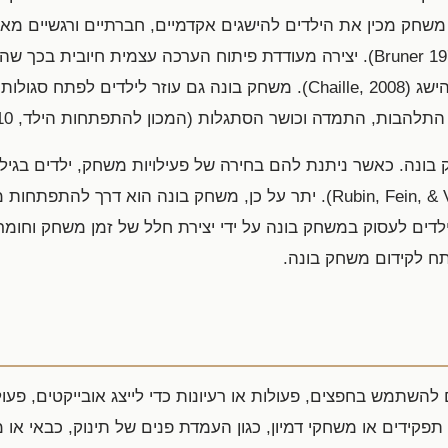
2015) ולהבנות חשיבה גמישה (Bruner 1972). יצירה מעודדת פיתוח הערכה עצמית 
הפעלת כוח על סביבתם ותחושת הישג (Chaille, 2008). משחק בונה גם עוזר ליל
התלהבות, התמדה וכושר הסתגלות (המכון להתפתחות הילד, 2010).
 בונה. כאשר ניתנת להם בחירה של פעילויות משחק, ילדים בגיל
מ-50% מהזמן (Rubin, Fein, & Vandenberg 1983). יתר על כן, משחק בונה ה
לדים לעסוק במשחק בונה על ידי יצירת חלל של זמן משחק וחומ
ח לקידום משחק בונה.
להשתמש בחפצים, פעולות או רעיונות כדי לייצג אובייקטים, פעו
תפקידים או משחקי דמיון, כגון העמדת פנים של תינוק, כבאי או 