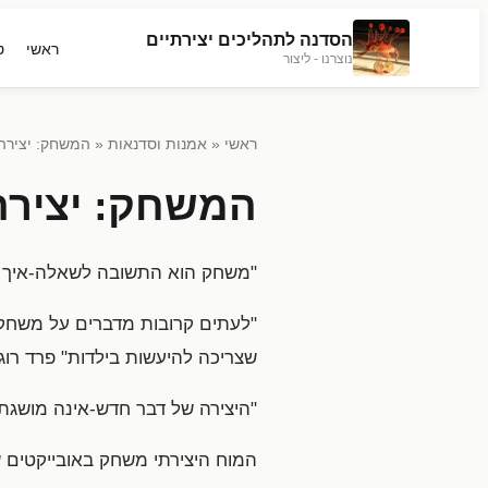
הסדנה לתהליכים יצירתיים
ראשי
ט
נוצרנו - ליצור
ראשי
«
אמנות וסדנאות
« המשחק: יצירה
המשחק: יצירה
"משחק הוא התשובה לשאלה-איך דב
"לעתים קרובות מדברים על משחק 
שצריכה להיעשות בילדות" פרד רוג
"היצירה של דבר חדש-אינה מושגת 
המוח היצירתי משחק באובייקטים ש