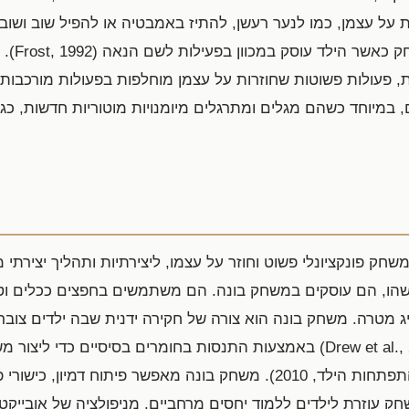
 על עצמן, כמו לנער רעשן, להתיז באמבטיה או להפיל שוב ושו
פעולות בס
, פעולות פשוטות שחוזרות על עצמן מוחלפות בפעולות מורכבות ו
 במיוחד כשהם מגלים ומתרגלים מיומנויות מוטוריות חדשות, כגו
חק פונקציונלי פשוט וחוזר על עצמו, ליצירתיות ותהליך יצירתי 
שהו, הם עוסקים במשחק בונה. הם משתמשים בחפצים ככלים וטכנול
 מטרה. משחק בונה הוא צורה של חקירה ידנית שבה ילדים צוברי
בדיקת רעיונות ואיסוף מידע (Drew et al., 2008) באמצעות התנסות בחומרים בס
מעודד תכנון, חקר וגילוי (המכון להתפתחות הילד, 2010). משחק בונה מאפשר פ
חק עוזרת לילדים ללמוד יחסים מרחביים. מניפולציה של אובייקט