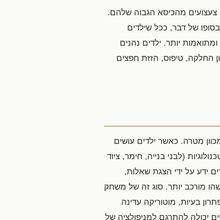
ב צעצועים מהכיסא הגבוה שלהם.
יסיות אלו הופכות למשחק כאשר הילד עוסק במכוון בפעילות לשם הנאה (Frost, 1992). בסופו של דבר, ככל שילדים
מתואמות יותר. ילדים נהנים
ן החלקה, טיפוס, הזזת חפצים
מכוון מטרה. כאשר ילדים עושים
וגיות (לבני בנייה, חימר, ציוד
ם ידע על ידי הצגת שאלות,
יסיים כדי ליצור משהו מורכב יותר. סוג זה של משחק
יתוח דמיון, כישורי פתרון בעיות, מוטוריקה עדינה
ים יכולה להתרגם למניפולציה של