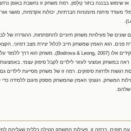
, או שימוש בבננה בתור טֵלֵפוֹן. רמת משחק זו נחשבת באופן 
 מעודד פיתוח מיומנויות חברתיות, יכולות אקדמיות, מושגי אורי
ים שונים של פעילויות משחק חיוניים להתפתחות, ההגדרה של לב 
נים. הוא האמין שמשחק חייב לכלול יצירת מצב דמיוני, הקצא
אחר מערכת כללים ספציפית לתפקידים אלו (rova & Leong, 2007
 ראה במשחק אמצעי לעזור לילדים לקבל סיפוק עצמי. באמצעות מ
ת רגשות ולדחות סיפוקים. רמה זו של משחק מסייעת לילדים גם ב
לות המשחק. ויגוצקי האמין שהמשחק מספק פיגום ללמידה כדי לס
שלהם.
עם חוקים. ברמה זו, פעילות המשחק הטילה כללים שעליהם למ