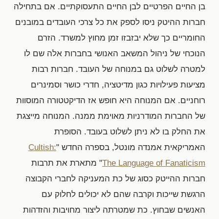
בן החיים הפרטיים לבן החיים התעסוקתיים. אם בתחילה
חברות ההיטק ניסו לספק את כל צרכי העובדים במובנים
החומריים כך שלא יבזבזו זמן מחוץ למשרד. הזרם
הנוכחי של ניהול המשאב האנושי בחברות אלה שם לו
למטרה לשלוט גם במנוחה של העובד. חברות רבות
מציעות פעילויות כגון מדיטציה, חדרי כושר וסמינרים
רוחניים. אם המנוחה היא חופש אז הדיקטטורה המוסוות
של החברות המודרניות מאוימת ממנה. המנוחה מייצגת
את החלק בו לא ניתן לשלוט בעובד. הסופרת
האמריקאית אמנדה מונטל, בספרה החדש "
Cultish:
The Language of Fanaticism
" מתארת את תרבות
חברות ההייטק כסוג של כת המעניקה לחברי הקבוצה
הרגשת שייכות וקרבה שהם לא יכולים לחלוק עם
האנשים שבחוץ. כת שמטרתה ליצור מחויבות והזדהות