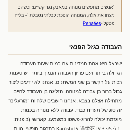
"אנשים מחפשים מנוחה במאבק נגד קשיים; וכשהם
ניצחו את אלה, המנוחה הופכת לבלתי נסבלת."- בלייז
פסקל,-
Pensées
העבודה כגזל הפנאי
ישראל היא אחת המדינות עם כמות שעות העבודה
הגדולה ביותר ועם פריון העבודה הנמוך ביותר ויש טענות
רבות על הקשר בן שני המשתנים. אנחנו לא יודעים ליצור
גבול ברור בן עבודה למנוחה. הזליגה בן העבודה לחיים
מתחילה אצלנו בצבא, אנחנו חושבים שלהיות "מורעלים"
זה סוג של תעודת כבוד. עבודה ללא מנוחה בכמות
מוגזמת יכולה להרוג-פשוטו כמשמעו. קארושי (ביפנית:
かろうし או 過労死 או Karōshi בתרגום חופשי: מוות