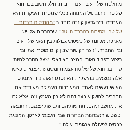
מוחלטת של העובד עם החברה. חלק חשוב בכך הוא
שליטה וניתוב של המנוחה ככלי שמטרתו העיקרית היא
העבודה. ד"ר גדעון קונדה כותב ב "
מהנדסים תרבות -­
שליטה ומסירות בחברת היי­טק
": שבחברות אלו יש
מערכת מכוונת של טשטוש גבולות בין האני של העובד
ובין החברה. "נוצר הקישור שבין קיום מוסרי ואתי ובין
ביצוע תפקיד נאות. המצב האידאלי, שעל החבר להיות
שרוי בו, הוא של שליטה עצמית ומשמעת עצמית. כאשר
אלה נמצאים בהישג יד, האינטרס הארגוני והאינטרס
האישי נעשים לאחד. המעורבות העמוקה מעודדת את
החברים להשקיע בעבודתם לא רק מאמץ וזמן אלא גם
את מחשבותיהם, תחושותיהם ותפישת עצמם. התוצאה
­ טשטוש האבחנות הברורות שבין העצמי לארגון, המוצגת
כבסיס לפעולה ארגונית יעילה.".