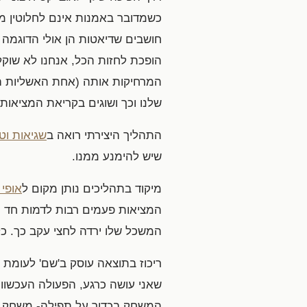
כשמדובר באמנות אינם לחלוטין מ
חושבים שדיאטות הן אולי הדוגמה
הופכת לחזות הכל, אנחנו לא שוקל
המרחיקות אותה (אחת האשליות המ
שלנו וכך ושוגים בקריאת המציאות)
התהליך היצירתי רואה ב
שגיאות וטע
שיש להימנע ממנו.
מיקוד בתהליכים נותן מקום ל
אופי 
המציאות פעמים רבות לדמות חד מ
המשכל שלו ירדה לחצי עקב כך. כל 
ריכוז בתוצאה עוסק ב'שם' לעומת '
שאני עושה כרגע, הפעולה העכשווי
המשחק בכדור על תפילה- משחק בכד