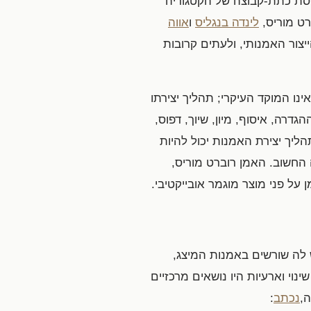
פסת כתת-קבוצה של הקטגוריה
רט מוריס,
לינדה בנגליס
ו
אווה
יצור האמנותי, ולעתים קרובות
נו המוקד העיקרי; תהליך יצירתו
דרה, איסוף, מיון, שיוך, דפוס,
ליך יצירת האמנות יכול להיות
החשוב. האמן רוברט מוריס,
 על פני מוצר מוגמר אובייקטיבי.
ת הוגדרה כתנועה יצירתית בארה"ב ובאירופה באמצע שנות ה-60 של המאה-ה20. יש לה שורשים באמנות המיצג,
שינוי וארעיות היו נושאים מרכזיים
נכתב
: