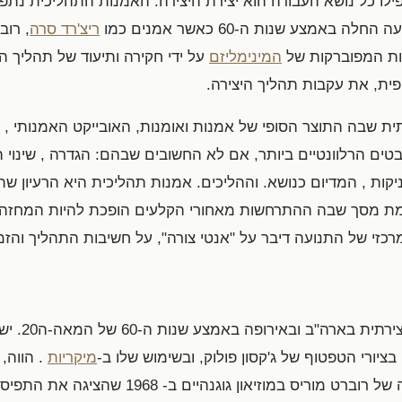
ילו כל נושא העבודה הוא יצירת היצירה. האמנות התהליכית נת
אמצע שנות ה-60 כאשר אמנים כמו
ריצ'רד סרה
, רוב
יות המפוברקות של
המינימליזם
על ידי חקירה ותיעוד של תהליך הי
פית, את עקבות תהליך היצירה.
ת שבה התוצר הסופי של אמנות ואומנות, האובייקט האמנותי , אי
טים הרלוונטיים ביותר, אם לא החשובים שבהם: הגדרה , שינוי ההג
ות , המדיום כנושא. וההליכים. אמנות תהליכית היא הרעיון שתה
הרמת מסך שבה ההתרחשות מאחורי הקלעים הופכת להיות המחזה 
רכזי של התנועה דיבר על "אנטי צורה", על חשיבות התהליך והזמן
אמנות תהליכי
בציורי הטפטוף של ג'קסון פולוק, ובשימוש שלו ב-
מיקריות
. הווה, 
יס במוזיאון גוגנהיים ב- 1968 שהציגה את התפיסה,