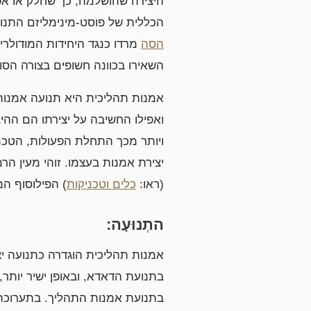
היצירה שהושלמה, כך שחלק או אפ
הכללית של פוסט-מינימליזם התנועה החלה ב
הסה
מרדו כנגד היחידות המודולר
השאירו בכוונה חשופים בצורה הסו
אמנות תהליכית היא תנועה אמנותי
ואפילו החשיבה על יצירתו הם ההיב
ויותר מכך התחלת הפעולות, הטכניק
יצירת אמנות בעצמו. זוהי מעין 
(ראו:
כלים וטכניקות
) הפילוסוף המ
התְנוּעָה:
בתנועת הדאדא, ובאופן ישיר יותר, 
בתנועת אמנות התהליך. בתערוכה של רוברט מור