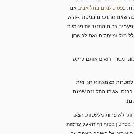
ת. כ
פסיכולוגים בתל אביב
אנו
עה שאנו מתרכזים במטרה--היא
עמים רבות התנגדויות פנימיות
 מזל ומייחסים זאת לכישרון
כווני מטרה רואים אותם כרעש
 למטרות מצמצת אותנו ואת
 פרנס ואשתו התלוננה שמנת
ם).
היות" לא פחות מלעשות. הצעד
 בסרטון בסוף דף זה-על עדיפות
היא סוג של חשיבה מאגית על