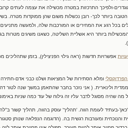
וגדרים-ולפיכך התרכזות במטרה מכשילה את עצמה לעתים קרובו
 הטובה ביותר לכך- רובן נכשלות משום שהן ממוקדות מטרה. בש
ים בכל רגע את המחירים או המורכבות שלה, ולמעשה מתניעים פ
כשילות ביותר היא אשליית השליטה, כשאנו משיגים מטרות בגלל
.
ויות
אפשרויות חדשות (ראה גילוי הפניצילין), בזמן שתהליכים מ
הפרדוקסלי
ומלא הסתירות של המציאות ושלנו כבני אדם-חתירה
מדית ולינארית. ( אני נזכר בחבר שהתאמן במשך שנה לטור דה
מה שהיה מסוגל לדבר עליו זה גילוח של עוד כמה שניות באימוני
כאן'-בעתיד לעומת הווה. 'תהליך' עוסק בהווה, תהליך קשור ב"ל
ת והנוכחית ומעורבות רגשית בה. (הדוגמה הנפלאה שנותן סטגורו
ור מחייב אותך להיות מעורב, תפילה אינו מחייבת אותך לזה -