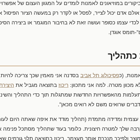
קורים במוזיאונים לאמנות לומדים על המגוון העצום של אפשרויות
. אולם אדם יכול לצייר, לפסל או לקדר רק במעשה הציור הפיסול 
לכדי עצמו כסופר ועושה זאת לא בחיבור המוגמר או ביצירה הסי
-תומס אוגדן.
 כתהליך
מנות, (כ
פסיכולוג תל אביב
בסדנה אני מאמין שכך צריכה להיות 
לא מכוון מטרה. למה אני מתכוון:
ריכוז
בתוצאה מגביל את
היצירת
תעלמות מהאפשרויות החדשות שמתגלות תוך כדי התהליך והשינוי
ברים שרואים משם לא רואים מכאן".
 עצמית ומדידה מתמדת (תהליך מודד את איפה שאתה היום לעו
רבה שלך למטרה חיצונית. כלומר בעוד שתהליך מסתכל פנימה א
-מוצר ולפיכך מנכרת אותך מעצמך. ריכוז בתוצאה תלוי גורמים ש