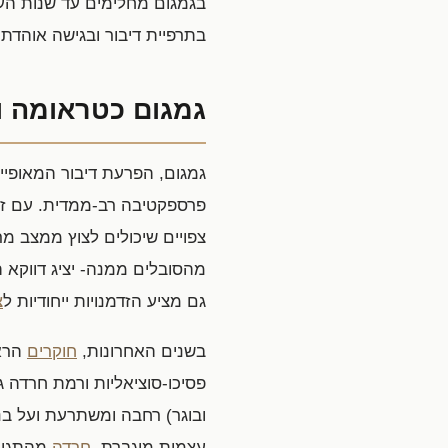
בגמגום מחלימים עד שנות העש
בתרפיית דיבור ובגישה אוהדת 
גמגום כטראומה 
גמגום, הפרעת דיבור המאופיי
פרספקטיבה רב-ממדית. עם זאת
צפויים שיכולים לצוץ ממצב מר
מהסובלים ממנה- יציג דווקא 
גם מציע הזדמנויות ייחודיות ל
צ
בשנים האחרונות,
חוקרים
הראו
פסיכו-סוציאליות ורמת חרדה 
ובוגר) רחבה ומשתרעת ועל בני 
עצמית מוגברת,
חרדה
מהתגובו