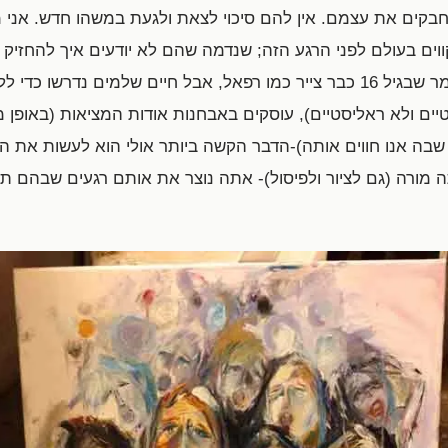
קים את עצמם. אין להם סיכוי לצאת ולגעת במשהו חדש. אני
וים בעולם לפני הרגע הזה; שנדמה שהם לא יודעים איך להחזיק ב
הדף נפילה כואבת. פיקאסו אמר שבגיל 16 כבר צייר כמו רפאל, אבל חיים שלמים נדר
יסטיים ולא ראליסטיים), עוסקים באבחנות אודות המציאות (באופן
שבה אנו חווים אותה)-הדבר הקשה ביותר אולי הוא לעשות את ה
 מורה (גם לציור ולפיסול)- אתה נוצר את אותם רגעים שבהם תל