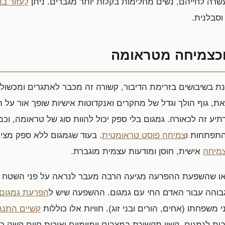
רה לחייהם, נשים מחלימות בקלות יותר מגברים. ניתן
לעזור במ
וסבלנית.
וכצמיחה מטראומה
נת בשיבושים בזרימת הדיבור, קשורה זה מכבר לאתגרים ומכשולי
, גוף הולך וגדל של מחקרים ואנקדוטות אישיות שופך אור על הי
תיע זה לכאורה. גמגום בלי ספק יכול להוות סוג של טראומה, וכ
התפתחות ו
צמיחה פוסט טראומטית
. בעוד שגמגום ללא ספק מציג
מיחה
אישית, חוסן ומודעות עצמית מוגברת.
 שהשפעת ההפרעה מגיעה הרבה מעבר לנראה על פני השטח ע
גבוהה עבור האדם החי עם גמגום. ההשפעה שיש ל
הפרעת גמגום
משפחתו (אחים, הורים ובני זוג). חוויות אלו כוללות
קשיים התנהג
ת לגמגום, קשיי תקשורת במצבים יומיומיים ואיכות חיים קשה כל