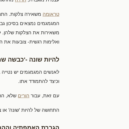
טראומה
משאירה צלקות. התחו
המגמגמים נמצאים בסיכון גבו
משאירות את הצלקות שלהן. ל
ואלימות רגשית- צובעות את 
להיות שונה -'כבשה ש
לאנשים המגמגמים יש נטייה גנ
וכיצד להתמודד אתו.
עם זאת, עבור
הורים
שלא, החו
התחושה של להיות 'שונה' או צ
הגברת האמפתיה וההב