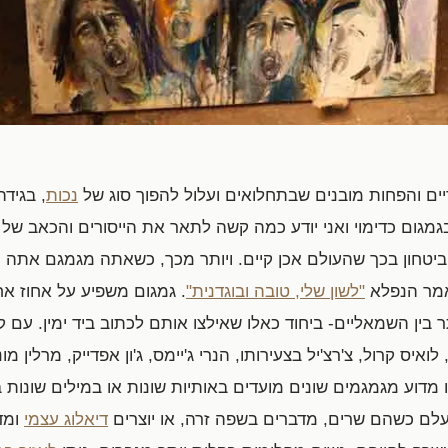
ים והפחות מובנים שבתחלואים ועלול להפוך סוג של
נכות
, בגידה
מגום כדימוי ואני יודע כמה קשה לתאר את הייסורים והכאב של מ
חון בכך שהעולם אכן קיים. ויותר מכך, כשאתה מגמגם אתה 
מאמר הנפלא
"לשון שלי, טובה ובוגדנית"
יותר בין השמאליים- ביחוד כאלו שאילצו אותם לכתוב ביד ימין. עם
 לואיס קרול, צ'רצ'יל בצעירותו, הנרי ג'יימס, ג'ון אפדייק, מרלין מונר
מדוע מגמגמים שונים מועדים באותיות שונות או במילים שונות 
לם כשהם שרים, מדברים בשפה זרה, או יוצרים
דיאלוג עצמי
ומד