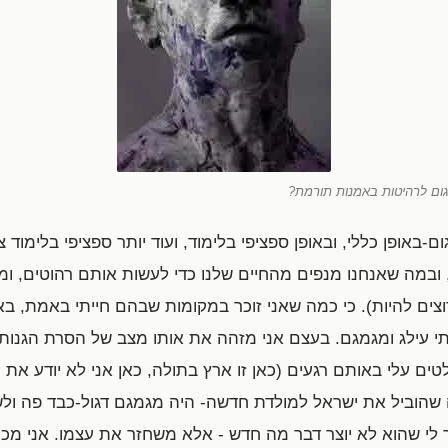
ום לרהיטות באמנות תורמת?
ם-באופן כללי, ובאופן ספציפי בלימוד, ועוד יותר ספציפי בלימוד צ
ובמה שאנחנו מנפים מהחיים שלנו כדי לעשות אותם רהוטים, ומע
רוצים להיות). כי כמה שאני זוכר במקומות שבהם חייתי באמת,
י עילג ומגמגם. בעצם אני מזהה את אותו מצב של הסרת הגנות, ש
ם עלי באותם רגעים (כאן זו ארץ בתולה, כאן אני לא יודע את הח
שהוביל את ישראל למולדת חדשה- היה מגמגם דגול-כבד פה ולשו
ור לי שהוא לא יוצר דבר מה חדש - אלא משחזר את עצמו. אני מכי