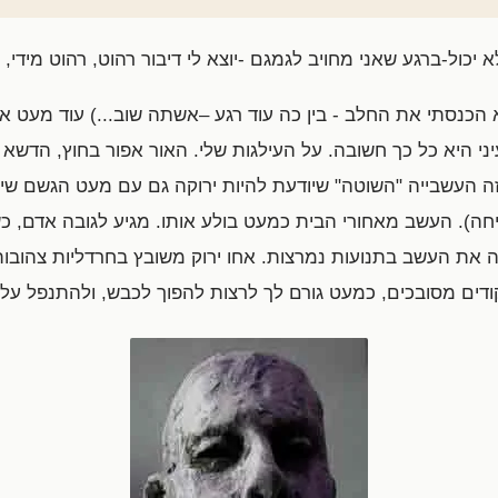
 יכול-ברגע שאני מחויב לגמגם -יוצא לי דיבור רהוט, רהוט מידי,
 הכנסתי את החלב - בין כה עוד רגע –אשתה שוב...) עוד מעט א
יני היא כל כך חשובה. על העילגות שלי. האור אפור בחוץ, הדשא
 העשבייה "השוטה" שיודעת להיות ירוקה גם עם מעט הגשם שיר
יחה). העשב מאחורי הבית כמעט בולע אותו. מגיע לגובה אדם, כ
ה את העשב בתנועות נמרצות. אחו ירוק משובץ בחרדליות צהובות
יקודים מסובכים, כמעט גורם לך לרצות להפוך לכבש, ולהתנפל על 