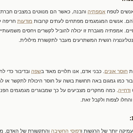
אנשים לטפח
אמפתיה
והבנה, כאשר הם מנווטים במצבים חברתיי
הם. אנשים המגמגמים מפתחים לעתים קרובות
מודעות
חריפה ל
ים. אמפתיה מוגברת זו יכולה להוביל לקשרים ויחסים משמעותיי
נטליגנציה רגשית המשתרעים מעבר לתקשורת מילולית.
ית
חוסר אונים
. כבני אדם, אנו תלויים מאוד ב
שפה
ובדיבור כדי לת
 דיבור כמו גמגום באה תחושת בושה על חוסר היכולת לתקשר או 
ודחייה
. כמה מחקרים מצביעים על כך שמבוגרים מגמגמים הפנימ
חלו לצפות ולקבל זאת.
:
מיקה יותר של הרגשות ו
דפוסי החשיבה
והתקשורת של האדם. מס