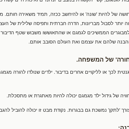
שה של להיות 'שונה' או להיחשב ככזה, תמיד משאירה חותם. מח
ה יותר לסבול מבריונות, הדרה חברתית ותפיסה שלילית של העצמ
מבוגרים הממשיכים לגמגם או שהתאוששו משבוש שטף הדיבור ש
ההבנה שלהם את עצמם ואת העולם הסובב אותם.
חורה' של המשפחה.
טית לכך או לליקויים אחרים בדיבור. ילדים שנולדו להורה מגמג
ויה של גידול ילד מגמגם יכולה להיות מאתגרת או מתסכלת.
ורך 'לתקן' נמשכת גם בבגרות. נקודת מבט זו יכולה להוביל להג
נה: