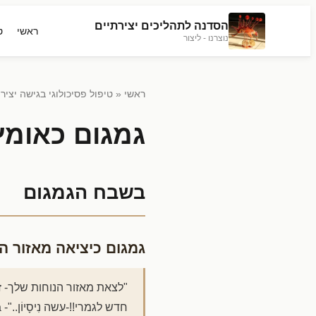
הסדנה לתהליכים יצירתיים
ראשי
ט
נוצרנו - ליצור
ראשי
«
טיפול פסיכולוגי בגישה יציר
גמגום כאומץ
בשבח הגמגום
גמגום כיציאה מאזור ה
"לצאת מאזור הנוחות שלך- ז
חדש לגמרי!!-עשה נִיסָיוֹן.."- Manoj Arora, "ממרוץ העכברוש לחופש כלכלי"