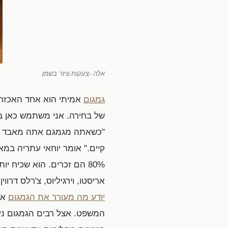
אלה -צעקות-ציור בשמן
גמגום
אמיתי הוא אחד האכזרי
של בחירה. אני משתמש כאן בג
"כשאתה מגמגם אתה מאבד ביט
קיים." אומר יוחאי עתריה ב
80% הם זכרים. הוא שכיח 
אריסטו, וירגיליוס, צ'רלס דרווין,
יודע מה מעורר את הגמגום
או 
המשפט. אצל רבים הגמגום נע