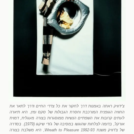
צ'ידוויק ראתה באמנות דרך לחקור את כל צדדי החיים ודרך לתאר את
החוויה הגופנית המורכבת וחסרת הגבולות של סקס ומין. היא תיארה
לעתים קרובות את השפתיים הנשיות ממוסגרות בצורה מעגלית, דמוית
אורקל, בדומה לצלחות שהוגשו במסיבה של ג'ודי שיקגו (1979). בסדרה
של צ'דוויק משנת 1992-93 Wreath to Pleasure, היא משלבת בצורה