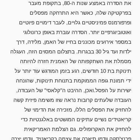
את הסדרה באמצע שנות ה-80, בתקופת מעבר
בפרקטיקה שלה, כאשר היא התרחקה מפסלים
ופרפורמנס פמיניסטיים גלויים, לעבר דימויים פיוטיים
ואוטוביוגרפיים יותר. הסדרה עוברת באופן כרונולוגי
במספר אירועים מכוננים בחייו של האמן, מלידה, דרך
ילדות ועד גיל 30 בבגרות. בתצלום המסוים הזה, העגלה
מסמלת את השתקפותה של האמנית חזרה להיותה
תינוקת בת 10 חודשים, רגע בזמן המודגש עוד יותר על
ידי תמונת גופה הממוקמת בתנוחת תינוקות, שהונחה
ישירות על הפסל.ואכן, ההיבט ה"קלאסי" של העבודה,
העובדה שלעתים קרובות נראה שזו משימה פיזית קשה
להחזיק את הפסלים הללו, מזכירה את הדימוי של
קריאטידים נשיים עתיקים המושטים באלגנטיות כדי
להחזיק את האקרופוליס. גם הצלמת האמריקאית
פרנצ'סקה וודמן תיארה את עצמה כקריאטיד. וודמן יצרה