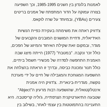
לאמנות בלונדון בין השנים 1985-1995, וכך השפיעה
בצורה עמוקה על הדור המתפתח של אמנים בריטים
צעירים (YBAs), ובמיוחד על שרה לוקאס.
צ'דוויק ראתה את משימתה בעקירת כפיית הנשיות
האידיאלית, ודחיית המושגים המובנים והקבועים של
מגדר, ובמקום זאת שקילת האיחוד והמיזוג של הפכים,
כולל זכר ונקבה. "במטבח" (1977) הייתה מיצג שבה
האמנית התחפשה לסדרה של מכשירי חשמל ביתיים,
כולל תנור ומכונת כביסה, ובדרך זו הראתה בהצלחה את
ההשפעה המגוחכת והמגבילה של חיים על ידי מערכת
נוקשה, מגדרית-בינארית. .צ'דוויק היה אמנית
אינטלקטואלית, שהושפעה רבות מרעיון ה"Abject"
שטבעה התיאורטיקנית הצרפתייה, ג'וליה קריסטבה. היא
התעניינה בהתמוטטות בין עצמי לאחר, בשילוב בין