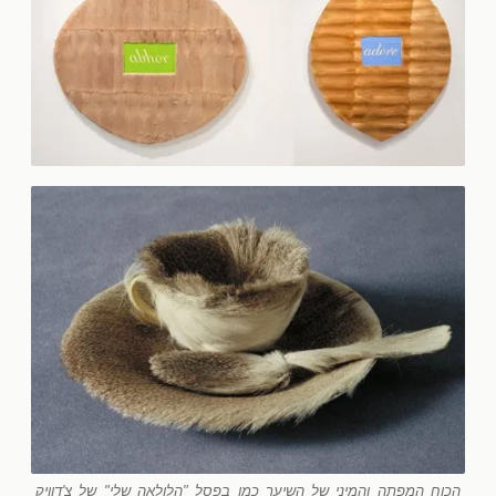
הכוח המפתה והמיני של השיער כמו בפסל "הלולאה שלי" של צ'דוויק