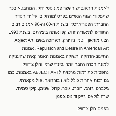
לאמנות התעוב יש הקשר פמיניסטי חזק, המתבטא בכך
שתפקודי הגוף הנשיים בפרט 'מורחקים' על ידי הסדר
החברתי הפטריארכלי. בשנות ה-80 וה-90 אמנים רבים
התוודעו לתיאוריה זו ושיקפו אותה ביצירתם. בשנת 1993
הציג מוזיאון וויטני, ניו יורק, תערוכה בשם Abject Art:
Repulsion and Desire in American Art, אמנות
התיעוב-הדחקה ותשוקה באמנות האמריקאית שהעניקה
למונח הכרה רחבה יותר .סינדי שרמן והלן צ'דוויק
נתפסות כתורמות מרכזית לABJECT ART באמנות, כמו
גם רבות אחרות כולל לואיז בורז'ואה, פול מקארתי,
גילברט וג'ורג', רוברט גובר, קרולי שנימן, קיקי סמית',
שרה לוקאס וג'ייק ודינוס צ'פמן.
בפנים-הלן צ'דוויק