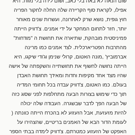
שום הנאה לא באה בלי כאב, ושום לידה בלי מוות. היא
אפילו, לקראת סוף הקריירה שלה החלה לחקור הפריה
חוץ גופית, נושא שרק לאחרונה, ועשרות שנים מאוחר
יותר, חזר לתחום המחקר על ידי אמנים. צ'דוויק הייתה
פמיניסטית מובהקת, שתיארה את תחושת ה "מודחות"
מהתרבות הפטריארכלית. לצד אמנים כמו מרינה
אברמוביץ' ,מונה האטום, קרולי שנימן וג'ודי שיקגו, היא
הייתה נחושה לחשוף את תחושתייה והשקפתה של אישה
שהיו מצד אחד מקיפות וחדות ומאידך תחושת האבדן
בעולם. כמו האטום, צ'דוויק עבדה בכל תחומי המדיה
תוך כדי שימוש בצורות הבעה מתחלפות לפני שסוג כזה
של הבעה הפך לדבר שבשגרה. העבודה שלה יכולה
להיות מזעזעת, אבל הזעזוע לא בהכרח הייתה כוונתה (
לעומת הדור הבא של האמנים בריטיים, שהצהירו על
האפקט של הזעזוע כמטרתם. צ'דוויק לימדה בבתי הספר