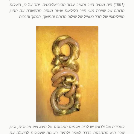
(1991) היה מוטיב חוזר וחשוב עבור הסוריאליסטים. יתר על כן, האיכות
הדוחה של שזירת מעי חזיר בלולאות שיער מוזהב מתקשרת עם החזון
הפילוסופי של ז'ורז' בטאיל של שילוב הדוחה והמושך, הנמוך והגבוה.
לעבודה של צ'דוויק יש לרוב אלמנט המבוסס על מיצג ו/או אביזרים, וכיוון
שכך היא התחבטה בדרך לשמר ולתעד רעיונות שעלולים להיעלם עם