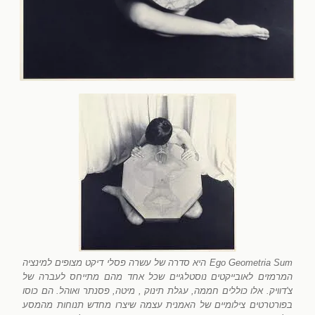
Ego Geometria Sum היא סדרה של עשרה פסלי דיקט מצופים למינציה
המרמזים לאובייקטים נוסטלגיים שכל אחד מהם מתייחס לעברה של
צ'דוויק. אלו כוללים חממה, עגלת תינוק , מיטה, פסנתר ואוהל. הם כוסו
בפורטרטים צילומיים של האמנית עצמה שיצרו מחדש תנוחות מהמסע