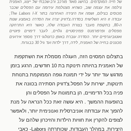
של חייה המוקדמים. בהישג מאוד מורכב ורב-שכבתי של ייצוג, האמנית
צילמה את עצמה שוב, כשהיא מצטלמת עירומה עם הפסלים שכבר
מכוסים בצילום, ושמה את היצירה האחרונה בתור The Labors I-X;
עבודה זו היא השלישית בסדרה.צ'דוויק יצרה את הסדרה באמצע שנות
ה-80, בתקופת מעבר בצורת העבודה שלה, כאשר היא התרחקה
מפסלים ופרפורמנס פמיניסטיים גלויים, לעבר דימויים פיוטיים
ואוטוביוגרפיים יותר. הסדרה עוברת באופן כרונולוגי דרך מספר אירועים
מכוננים בחייה של האמנית, לידה, דרך ילדות ועד גיל 30 בבגרות.
בתצלום המסוים הזה, העגלה מסמלת את השתקפות
של האמנית בהיותה תינוקת בת 10 חודשים, הרגע בזמן
מודגש עוד יותר על ידי תמונת גופה הממוקמת בתנוחת
תינוקות, ישירות על הפסל.צ'דוויק הסתירה בכוונה את
פניה בכל הדימויים, הן בתמונות על הפסלים והן
בהופעות ההמשך . היא עושה זאת ככל הנראה על מנת
להפוך את עבודתה אוניברסלית ואנונימית יותר, ולאפשר
לצופים להקרין את חוויות הילדות והזיכרון שלהם על
היצירות. במהלך העבודות, שכותרתה Labors- כאבי