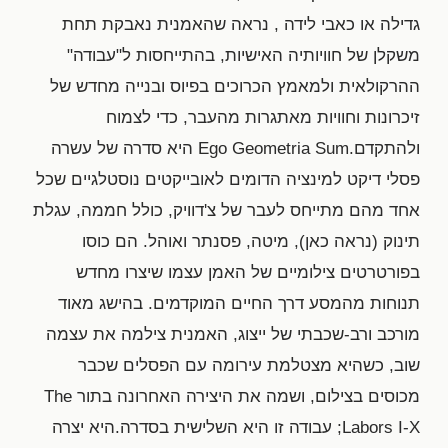
גדילה או כאבי לידה , נראה שהאמנית נאבקת תחת
משקלן של חוויותיה האישיות, בהתייחסות ל"עבודה"
ההרקולאית ולמאמץ הכרוכים בפיוס ובנייה מחדש של
זיכרונות וחוויות מאתגרות מהעבר, כדי לצמוח
ולהתקדם.Ego Geometria Sum היא סדרה של עשרה
פסלי דיקט למינציה הדומים לאובייקטים נוסטלגיים שכל
אחד מהם מתייחס לעבר של צ'דוויק, כולל חממה, עגלת
תינוק (נראה כאן), מיטה, פסנתר ואוהל. הם כוסו
בפורטרטים צילומיים של האמן עצמו שיצרו מחדש
תנוחות מהמסע דרך החיים המוקדמים. בהישג מאוד
מורכב ורב-שכבתי של ייצוג, האמנית צילמה את עצמה
שוב, כשהיא מצטלמת עירומה עם הפסלים שכבר
מכוסים בצילום, ושמה את היצירה האחרונה בתור The
Labors I-X; עבודה זו היא השלישית בסדרה.היא יצרה