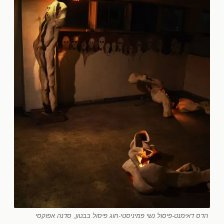
הדס דאימנט-פיסול נשי פמיניסטי-חוג פיסול בבטון, סדנה אפוקסי