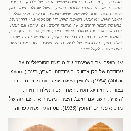
מורכבת בין מין, מוות ורוחניות.השימוש החוזר של צ'דוויק בחומרים
מתכלים ואכילים להכנת עבודות אמנות, למשל שוקולד, חומרי מזון
נרקבים ובשר, קרוב לשימושים שעשו האמנית הבריטית, אניה גאלסיו,
והאמריקאית, ג'נין אנטוני השייכות לאותו דור פמיניסטי פורץ דרך שעסק
בחשיפת הבשר והקרביים של האישה והאדם. גם גאלסיו וגם אנטוני
עבדו שוב ושוב עם שוקולד, ואנטוני באופן מעניין גם עם שתן. עניין
בהנאות אוראליות, כמו גם בהיבטים הקינקיים והפטישטיים של שחרור
נוזלים נחקרו בעבודותיה של צ'דוויק כשהיא חושפת באומץ את המיניות
הפרטית שלה לקהל ציבורי.
אנו רואים את השפעתה של מורשת הסוריאליזם על
עבודתה של הלן צ'דוויק. בעבודתה, הערץ, תעב;(Adore;
Abhor) (1994)- צ'דוויק מציגה שני לוחות מכוסים פרווה
בצורת נרתיק על הקיר, האחד עם המילה היחידה,
'הערץ', והשני עם 'תעב'. היצירה מזכירה את עבודתה של
מרט אופנהיים "החפץ"(1936), כוס התה עשוית פרווה.