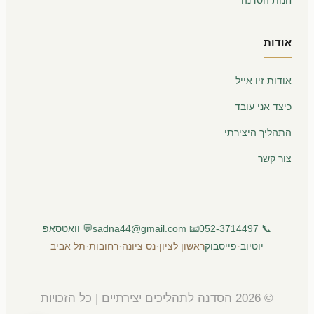
אודות
אודות זיו אייל
כיצד אני עובד
התהליך היצירתי
צור קשר
📞 052-3714497
📧 sadna44@gmail.com
💬 וואטסאפ
·
·
·
·
יוטיוב
פייסבוק
ראשון לציון
נס ציונה
רחובות
תל אביב
© 2026 הסדנה לתהליכים יצירתיים | כל הזכויות