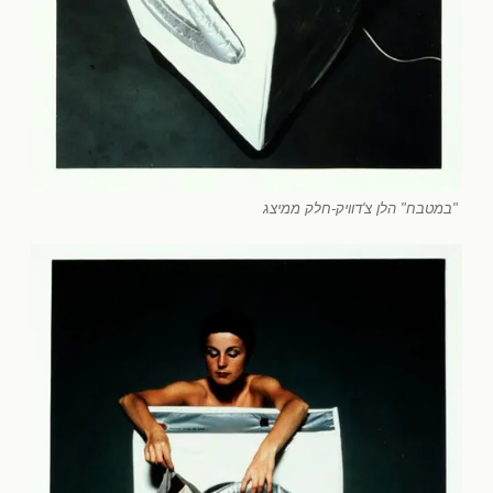
"במטבח" הלן צ'דוויק-חלק ממיצג