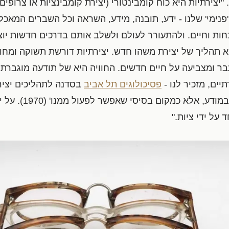
. "יצירתיות היא כוח קומבינטורי (יצירת קומבינציות או צרופים
ימי' שלנו - ידע, תובנה, מידע, השראה וכל השברים המאכלס
חות וחיים. ולהתעורר לעולם ולשלב אותם בדרכים חדשות יוצא
 "יצירתיות היא תהליך של יצירת משהו חדש. יצירתיות דורשת תשוקה ו
ר ומצביעה על חיים חדשים. החוויה היא של תודעה מוגברת:
תיים, מזכיר לנו -
פסיכולוגים תל אביב
בסדנה לתהליכים יצירתי
להתקיים ולהרגיש קיי
על ידי ציות."