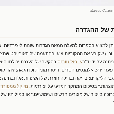
 של ההגדרה
ן למצוא בספרות למעלה ממאה הגדרות שונות ליצירתיות, 
וכו') שקובע את המקוריות ו/ או ההתאמה של האובייקט שנו
יתנה על ידי ד"ר
א. פול טורנס
בהקשר של הערכת יכולתו היצי
 פערי ידע, אלמנטים חסרים, דיסהרמוניות וכן הלאה; זיהוי ק
גבי הליקויים: בדיקה ובדיקה חוזרת של השערות אלו ובחינה א
צאות." בסיכום המחקר המדעי על יצירתיות,
מייקל ממפורד
מ
וכה בייצור של מוצרים חדשים ושימושיים." או במילותיו של