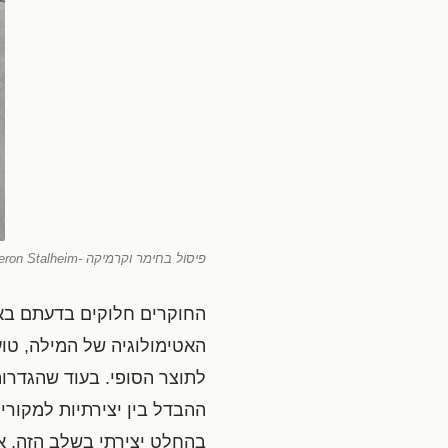
פיסול בחימר וקרמיקה -Cameron Stalheim "עלי לשנות את חיי כך ,שאחיה אותם, לא אחכה להם"- סוזן סונטאג
החוקרים חלוקים בדעתם באופ
האטימולוגיה של המילה, טוען
לתוצר הסופי. בעוד שהגדרות
ההבדל בין יצירתיות למקוריו
בהחלט יצירתי בשלב הזה, אב