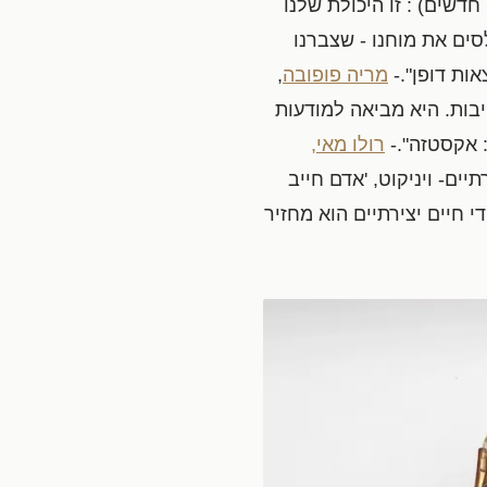
 חדשים) : זו היכולת שלנו
ים את מוחנו - שצברנו
ות דופן".-
מריה פופובה
,
מחויבות. היא מביאה למודעות
 אקסטזה".-
רולו מאי,
ים- ויניקוט, 'אדם חייב
ם, לא במודע, אלא כמקום בסיסי שאפשר לפעול ממנו' (1970). על ידי חיים יצירתיים הוא מחזיר