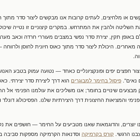
ים או מלחיצים, לעתים קרובות אנו מבקשים ליצור סדר מתוך ה
 השליטה ולהבין את המתרחש. במקרים קיצוניים זו נטייה שיכו
י. אולם באופן תקין, יצירת סדר נפשי במצבים מעוררי חרדה וכאב מע
 מאחרים. היכולת ליצור סדר מתוך כאוס חיונית לחוסן ולרווחה 
ה.
ר חפצים יפים ופונקציונליים כאחד — נטועה עמוק בטבע האנושי
 נאים".
פיסול בחימר למבוגרים
הוא דרך ליצירת סדר יצירתי. כא
מבצעים שינויים בחומר; אנו משליכים את עולמנו הפנימי אל התח
ימי והמציאות החיצונית דרך היצירתיות שלנו. הפסיכולוג דונלד 
ו יוצרים, והדוגמאות שאנו מטביעים על החימר — חושפים את נקו
בנו הרגשי.
קורס בקרמיקה
וסדנאות הקרמיקה מספקות סביבה בט