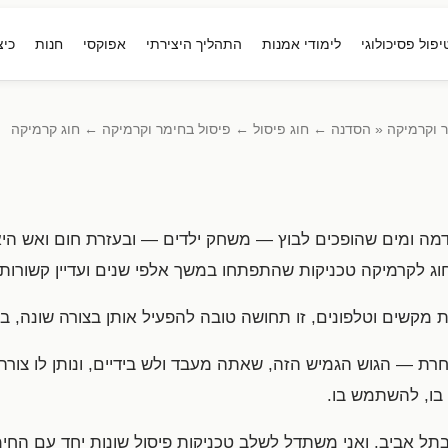
יפול פסיכולוגי
לימודי אמנות
התהליך היצירתי
אפוקסי
חנות
כיצ
 וקרמיקה
« הסדנה ← חוג פיסול ← פיסול בחימר וקרמיקה ← חוג קרמיקה
דמה ומים שהופכים לבוץ — משחק ילדים — ובעזרת חום ואש היא
 לקרמיקה טכניקות שהתפתחו במשך אלפי שנים ועדיין קשורות ל
 מקשים וטלפונים, זו תחושה טובה להפעיל אותן בצורה שונה, בצ
ת — הגוש הגמיש הזה, שאתה מעבד ולש בידיים, ונותן לו צורה
ו, להשתמש בו.
תל אביב. ואני משתדל לשלב טכניקות פיסול שונות יחד עם החימ