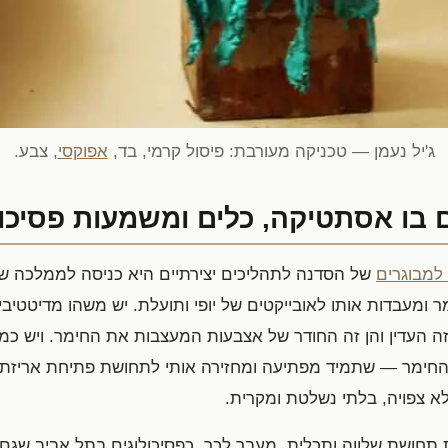
ג'יל נעמן — טכניקה מעורבת: פיסול קרמי, בד,
אפוקסי
, צבע.
 בו אסתטיקה, כלים ומשמעות פסיכו
למבוגרים
של הסדנה לתהליכים יצירתיים היא כניסה לממלכה שבה
ימר ומעבדות אותו לאובייקטים של יופי ותועלת. יש משהו מדיטטי
ה העדין והן זה החודר של אצבעות המעצבות את החימר. ויש כמ
החימר — שתמיד מפתיעה ומחזירה אותי לתחושת פתיחת אריזת
א צפויה, בלתי נשלטת ומקרית.
רות תחושת שלווה ותכלית. מעבר לכך, כפסיכולוגים בתל אביב שג