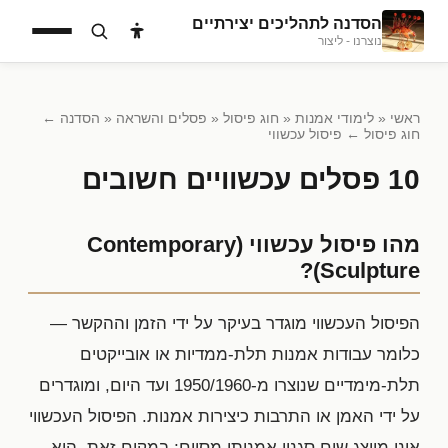
הסדנה לתהליכים יצירתיים
נוצרנו - ליצור
ראשי
«
לימודי אמנות
«
חוג פיסול
«
פסלים והשראה
« הסדנה ←
חוג פיסול ← פיסול עכשווי
10 פסלים עכשוויים חשובים
מהו פיסול עכשווי (Contemporary
Sculpture)?
הפיסול העכשווי מוגדר בעיקר על ידי הזמן וההקשר —
כלומר עבודות אמנות תלת-ממדיות או אובייקטים
תלת-מימדיים שנוצרו מ-1950/1960 ועד היום, ומוגדרים
על ידי האמן או התרבות כיצירות אמנות. הפיסול העכשווי
אינו מייצג שום סגנון אמנותי מסוים; במקום זאת, הוא