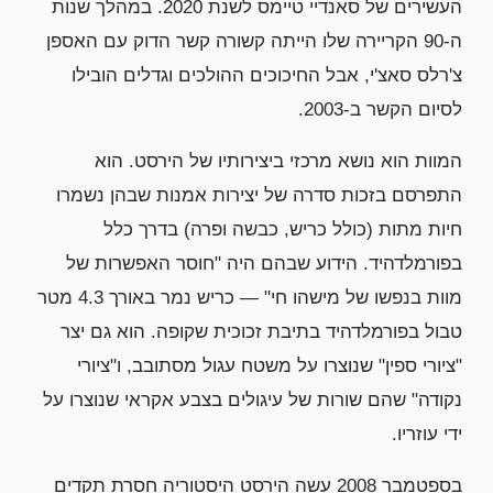
העשירים של סאנדיי טיימס לשנת 2020. במהלך שנות
ה-90 הקריירה שלו הייתה קשורה קשר הדוק עם האספן
צ'רלס סאצ'י, אבל החיכוכים ההולכים וגדלים הובילו
לסיום הקשר ב-2003.
המוות הוא נושא מרכזי ביצירותיו של הירסט. הוא
התפרסם בזכות סדרה של יצירות אמנות שבהן נשמרו
חיות מתות (כולל כריש, כבשה ופרה) בדרך כלל
בפורמלדהיד. הידוע שבהם היה "חוסר האפשרות של
מוות בנפשו של מישהו חי" — כריש נמר באורך 4.3 מטר
טבול בפורמלדהיד בתיבת זכוכית שקופה. הוא גם יצר
"ציורי ספין" שנוצרו על משטח עגול מסתובב, ו"ציורי
נקודה" שהם שורות של עיגולים בצבע אקראי שנוצרו על
ידי עוזריו.
בספטמבר 2008 עשה הירסט היסטוריה חסרת תקדים