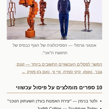
אנטוני גורמלי — הפסיכולוגיה של הגוף כבסיס של
תחושת ה"אני".
המשך לפסלים העכשוויים החשובים ביותר — קונס,
גובר, נאומן, קיקי סמית, איי ווי, נאם ג'ון פאיק ←
10 ספרים מומלצים על פיסול עכשווי
ולטר בנימין — "יצירת האמנות בעידן השעתוק הטכני"
Judith Collins —
Sculpture Today