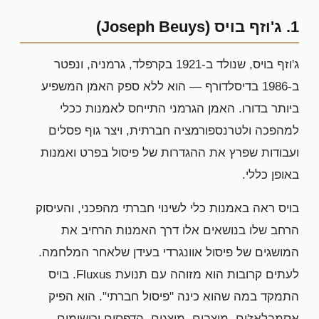
1. ג'וזף בויס (Joseph Beuys)
ג'וזף בויס, שנולד ב-1921 בקרפלד, גרמניה, ונפטר
ב-1986 בדיסלדורף — הוא ללא ספק האמן המשפיע
ביותר בדורו. האמן הגרמני התייחס לאמנות ככלי
למהפכה ולטרנספורמציה חברתית, ויצר גוף פסלים
ועבודות שפרץ את ההגדרות של פיסול בפרט ואמנות
באופן כללי.
בויס ראה באמנות כלי לשינוי חברתי מהפכני, והעיסוק
הרחב שלו בנושאים אלו דרך האמנות הרחיב את
המושגים של פיסול אוונגרדי בעידן שלאחר המלחמה.
לעתים קרובות הוא מזוהה עם תנועת Fluxus. בויס
התמקד במה שהוא כינה "פיסול חברתי". הוא הפיק
אסמבלאז'ים, מיצבים, מיצגים, הדפסים ורישומים,