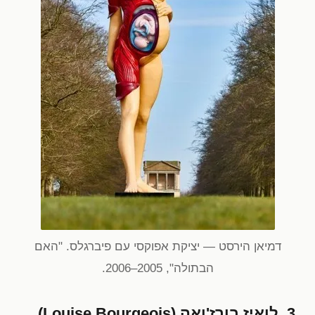
דמיאן הירסט — יציקת אפוקסי עם פיברגלס. "האם
הבתולה", 2005–2006.
3. לואיז בורז'ואה (Louise Bourgeois)