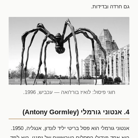
גם חרדה ובדידות.
חוגי פיסול: לואיז בורז'ואה — עכביש, 1996.
4. אנטוני גורמלי (Antony Gormley)
אנטוני גורמלי הוא פסל בריטי יליד לונדון, אנגליה, 1950.
הוא אחד מגדולי הפסלים העכשוויים של זמננו. הוא למד