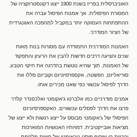
האוניברסלית בפריז בשנת 1900 ייצגו דקונסטרוקציה של
המסורת הפיסולית. אך אמנות הפיסול עברה את
ההתפתחות העמוקה יותר במקביל למהפכה האוונגרדית
של הציור המודרני.
האמנות המודרנית התמודדה עם מסורות בנות מאות
שנים והציעה דרכים חדשות להבין את הרעיון והתפקוד
של האמנות, תוך שהיא נוטשת בהדרגה את חיקוי הטבע.
סוריאליזם, הפשטה, אקספרסיוניזם וקוביזם סללו את
הדרך לפיסול עכשווי כפי שאנו מכירים אותו.
אמנים מודרניים כמו אלברטו ג'אקומטי ואלכסנדר קלדר
פרצו את הדרך לפסלים עכשוויים. האקספרסיוניזם
הפיסולי של ג'אקומטי מבוסס על ייצוג רגשות ולא ייצוג של
מציאות אובייקטיבית. דמויותיו האנושיות המוארכות
והרזות הן שיקוף פוסט-טראומטי של חוויות מלחמת