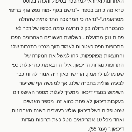
האחרונות ואחראי למהפכה בטיפול והכרה בפוסט
טראומה כותב בספרו -"נרשם בגוף -מוח נפש וגוף בריפוי
מטראומה."-"נראה כי המהפכה התרופתית שהחלה
כהבטחה גדולה בקול תרועה גרמה בסופו של דבר לא
פחות נזק מתועלת...בשלושת העשורים האחרונים הפכו
התרופות הפסיכאטריות לעמוד תווך מרכזי בתרבות שלנו
והתוצאות מפוקפקות. קחו למשל את המקרה של
התרופות נוגדות הדיכאון. אילו היו באמת כה יעילות כפי
שגרמו לנו להאמין, הרי שדיכאון היה אמור להיות כבר
לבעיה שולית בחברה שלנו. אך למעשה אף ששיעור
השימוש בנוגדי דיכאון ממשיך לעלות מספר האישפוזים
בעקבות דיכאון לא פחת כהוא זה. מספר האנשים
שמטופלים בשל דיכאון שולש בעשרים השנה האחרונות,
ואחד מכל 10 אמריקאים נוטל כעת תרופות נוגדות
דיכאון." (עמ' 55).