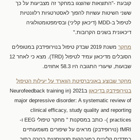
קובעת -"התוצאות שהוצגו במחקר זה מצביעות על כך
ששני השיטות עשויות להפוך לאסטרטגיות רלוונטיות
לטיפול ב-MDD (דיכאון קליני) ובסימפטומטולוגיה
דיכאונית בשנים הקרובות."
מחקר
משנת 2019 שבדק טיפול בנוירופידבק במטופלים
הסובלים מדיכאון עמיד לטיפול (TRD). מצא כי לאחר 12
שבועות, שיעורי התגובה היו 58.3 אחוזים.
מחקר שבוצע באוניברסיטת הווארד על יעילות הטיפול
בנוירופידבק בדיכאון
ב2021 (Neurofeedback training in
major depressive disorder: A systematic review of
clinical efficacy, study quality and reporting
practices )- כותב במסקנות " מחקר טיפולי EEG ו-
fMRI (נוירופידבק) מראים על שיפורים משמעותיים
במדדים קליניים במובהקות סטטיסטית ברורה בתוך