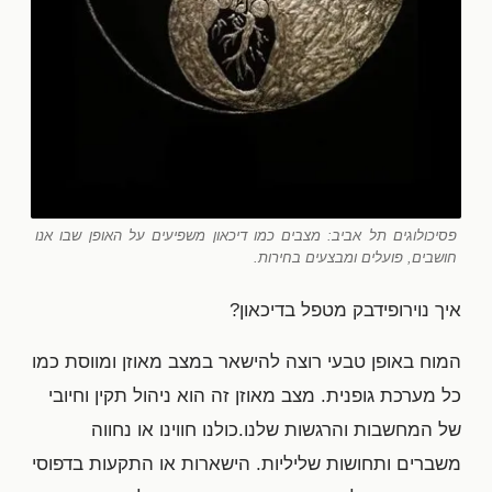
פסיכולוגים תל אביב: מצבים כמו דיכאון משפיעים על האופן שבו אנו
חושבים, פועלים ומבצעים בחירות.
איך נוירופידבק מטפל בדיכאון?
המוח באופן טבעי רוצה להישאר במצב מאוזן ומווסת כמו
כל מערכת גופנית. מצב מאוזן זה הוא ניהול תקין וחיובי
של המחשבות והרגשות שלנו.כולנו חווינו או נחווה
משברים ותחושות שליליות. הישארות או התקעות בדפוסי