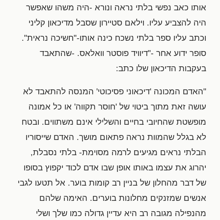
אותו כאב נפשי בלתי נראה ונורא -היה משהו שאפשר
היה להצביע עליו. וילאם סטיירון שסבל מדיכאון קליני
וכתב עליו ספר בלתי נשכח כינה אותו-"חשיכה נראית".
סופר ידוע אחר -"דיוויד פוסטר וואלאס. -שהתאבד
בעקבות הדיכאון שלו כתב:
"האדם המכונה 'דיכאוני פסיכוטי' המנסה להתאבד לא
עושה זאת מתוך ביטוי של 'חוסר תקווה' או כל אמונה
מופשטת שהחיובי בחיים והשלילי אינם משתווים. ובטח
לא בגלל שהמוות נראה פתאום מושך. האדם שייסוריו
הבלתי נראים מגיעים לרמה מסוימת- בלתי נסבלת,
יהרוג את עצמו באותו אופן שבו אדם לכוד יקפוץ בסופו
של דבר מהחלון של בניין רב קומות בוער. אל תטעו לגבי
אנשים שמזנקים מחלונות בוערים. האימה שלהם
מהנפילה מגובה רב היא עדיין גדולה כמו שלך ושלי