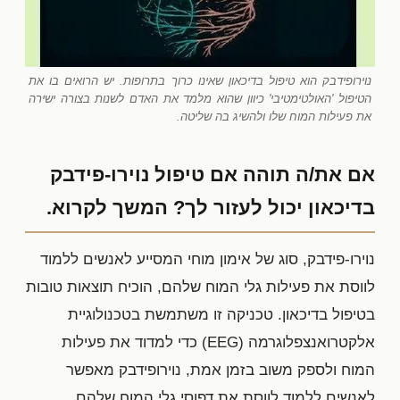
נוירופידבק הוא טיפול בדיכאון שאינו כרוך בתרופות. יש הרואים בו את
הטיפול 'האולטימטיבי' כיוון שהוא מלמד את האדם לשנות בצורה ישירה
את פעילות המוח שלו ולהשיג בה שליטה.
אם את/ה תוהה אם טיפול נוירו-פידבק
בדיכאון יכול לעזור לך? המשך לקרוא.
נוירו-פידבק, סוג של אימון מוחי המסייע לאנשים ללמוד
לווסת את פעילות גלי המוח שלהם, הוכיח תוצאות טובות
בטיפול בדיכאון. טכניקה זו משתמשת בטכנולוגיית
אלקטרואנצפלוגרמה (EEG) כדי למדוד את פעילות
המוח ולספק משוב בזמן אמת, נוירופידבק מאפשר
לאנשים ללמוד לווסת את דפוסי גלי המוח שלהם