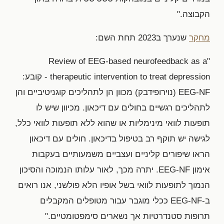
הקבוצה."
מחקר
שנערך ב2023 תחת השם:
"Review of EEG-based neurofeedback as a
therapeutic intervention to treat depression - קובע:
EEG-NF (נוירופידבק) מכוון הן לתהליכים קוגניטיביים והן
לתהליכים רגשיים בחולים עם דיכאון. מכיוון שיש לו
תופעות לוואי מינימליות או שהוא ללא תופעות לוואי כלל,
לגישה יש תוקף רב בטיפול בדיכאון. חולים עם דיכאון
הראו שיפורים קליניים ועצביים משמעותיים בעקבות
אימון EEG-NF. יתרה מכך, לאור עלותו הנמוכה והסיכון
הנמוך לתופעות לוואי בשל אופיו הלא פולשני, אנו רואים
ב-EEG-NF ככלי מוגבר עבור מטופלים המקבלים
תרופות סטנדרטיות אך נשארים סימפטומטיים."