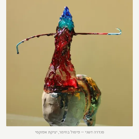
סנדרה דשני — פיסול בחימר, יציקת אפוקסי