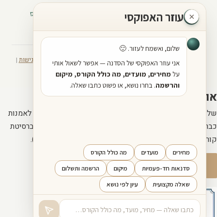
📞 052-3714497
📧 sadna44@gmail.com
💬 וואטסאפ
·
·
·
·
יוטיוב
פייסבוק
ראשון לציון
נס ציונה
רחובות
תל אביב
© 2026 הסדנה לתהליכים יצירתיים | כל הזכויות שמורות |
הצהרת נגישות
|
מדיניות פרטיות
|
מדיניות החזרה
אודותי
שלום, שמי זיו אייל. אני פסיכולוג, פסיכותרפיסט, אמן ומורה לאמנות
כבר למעלה מ-30 שנה. בעל תואר שני באמנות (MFA) מאוניברסיטת
קורנל בניו יורק, וחבר באיגוד הפסיכולוגים האמריקאי (APA).
עוד עליי
שליחת הודעה
·