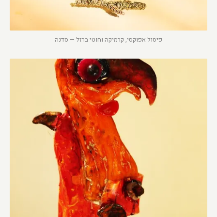
פיסול אפוקסי, קרמיקה וחוטי ברזל — סדנה