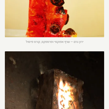
ירון גרם — שרף אפוקסי ופרספקס, קורס פיסול