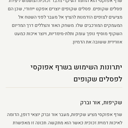
שרף אפוקסי הוא החומר העיקרי מלבד זכוכית המשמש ליצירת
פסלים שקופים. פסלים שקופים יוצרים אפקט ייחודי, שכן הם
מציעים לצופים הזדמנות להציץ אל מעבר לפני השטח אל
המעמקים המורכבים שלו. משחק האור והצללים דרך המדיום
השקוף מוסיף נופך עומק ותלת-מימדיות, ויוצר איכות כמעט
אוורירית ששובה את הדמיון.
יתרונות השימוש בשרף אפוקסי
לפסלים שקופים
שקיפות, אור וברק
שרף אפוקסי מציע שקיפות, מעבר אור וברק יוצאי דופן, הדומה
לאיכות דמוית זכוכית כאשר הוא מתקשה. תכונה זו מאפשרת