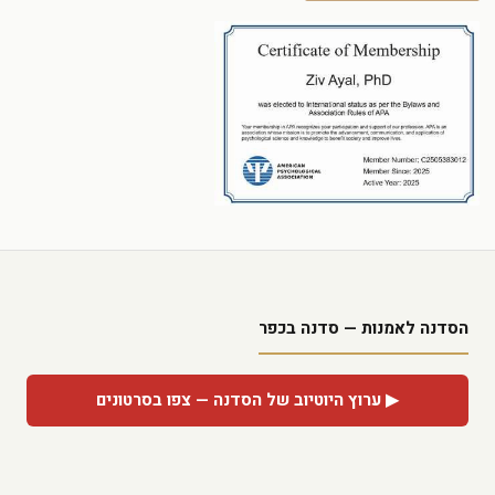
הסדנה לאמנות — סדנה בכפר
▶ ערוץ היוטיוב של הסדנה — צפו בסרטונים