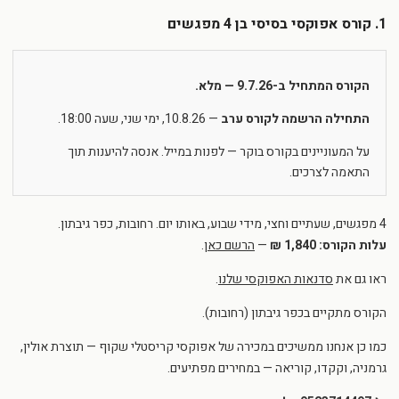
1. קורס אפוקסי בסיסי בן 4 מפגשים
הקורס המתחיל ב-9.7.26 — מלא.
התחילה הרשמה לקורס ערב
— 10.8.26, ימי שני, שעה 18:00.
על המעוניינים בקורס בוקר — לפנות במייל. אנסה להיענות תוך
התאמה לצרכים.
4 מפגשים, שעתיים וחצי, מידי שבוע, באותו יום. רחובות, כפר גיבתון.
עלות הקורס: 1,840 ₪
—
הרשם כאן
.
ראו גם את
סדנאות האפוקסי שלנו
.
הקורס מתקיים בכפר גיבתון (רחובות).
כמו כן אנחנו ממשיכים במכירה של אפוקסי קריסטלי שקוף — תוצרת אולין,
גרמניה, וקקדו, קוריאה — במחירים מפתיעים.