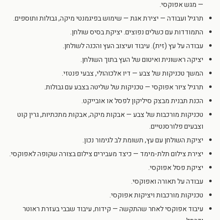
— מגש אפוקסי.
תרגיל ועבודה — יצירת אגת — שימוש בפיגמנטי מיקה, גבולות ותוספים.
התמודדות עם כשלים נפוצים. יציקת בסיס שולחן.
עבודה על עץ (זית). עיבוד ועיצוב העץ והכנה לשולחן.
יציקה ראשונית ואיטום של העץ בתוך השולחן.
המשך טכניקות של צבע — דיו אלכוהולי, צבעי פנטזי.
תרגיל ציור אפוקסי — טכניקות של שליטה בצבע עם גבולות.
הכנת תבנית מבצק סיליקון לפסל או אובייקט.
טכניקות מורכבות של צבע — אבקות מיקה, אבקות מתכתיות, גרין קוט
וצבעים פלורסנטיים.
יציקת השולחן עם עץ, תשומת לב לגימור נכון.
יצירת צילום תלת-מימד — כיצד מעבירים צילום בצורה שקופה לאפוקסי.
יציקת פסל אפוקסי.
עבודה על תאורה ואפוקסי.
טכניקות מורכבות ויציקות אפוקסי.
עיבוד אפוקסי לאחר שהתקשה — קידוח, עיבוד שבבי בעזרת ראוטר