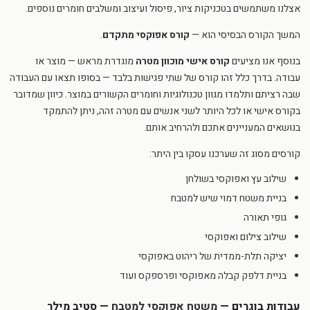
אצלנו משתמשים בטכניקות ציור, פיסול ועיצוב ומשלבים חומרים נוספים.
המשך הקורס הבסיסי הוא —
קורס אפוקסי מתקדם
.
בנוסף אנו מציעים
קורס אישי מוכוון מטרה
מוגדרת מראש — מוצר או
עבודה. בדרך כלל זהו קורס של שתי פגישות בלבד — בסופו תצאו עם העבודה
שבה רציתם ותלמדו מגוון טכנולוגיות וחומרים הקשורים במוצר. כיוון שמדובר
בקורס אישי או לכל היותר לשני אנשים עם מטרה זהה, ניתן להתמקד
בנושאים המעניינים אתכם ולהרחיב אותם.
קורסים מסוג זה שערכנו עסקו בין היתר:
שילוב עץ ואפוקסי בשולחן
בניית משטח דמוי שיש למטבח
גופי תאורה
שילוב צילום ואפוקסי
יציקה תלת-ממדית של ריהוט באפוקסי
בניית דלפק קבלה מאפוקסי ופרספקס ועוד
עבודות בוגרים —
משטח אפוקסי למטבח
— סטיב מילר