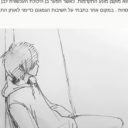
א מוקצן מונע התקדמות. כאשר הפער בן היכולת העכשווית לבן הפ
יות . במקום אחר כתבתי על חשיבות הגמגום כדימוי לאותן התנ