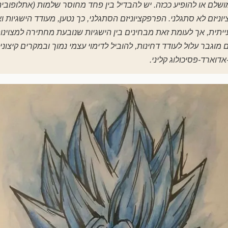
ושלם או להופיע ככזה. יש להבדיל בין פחד מחוסר שלמות (אתלופוביה
וניזם לא סתגלני. הפרפקציוניזם הסתגלני, כך נטען, מעודד הישגיות ו
ית, אך לעומת זאת מבחינים בין הישגיות שנובעת מחתירה למצוינות ש
[1] פרפקציוניזם מוגבר עלול לעודד דחינות, להוביל לדימוי עצמי נמוך ובמקרים 
אדוארד-פסיכולוג קליני.