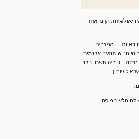
דיאולוגיות. הן נראות
ים באיזם — המצהיר
היום: יש תנועה אקדמית
המוקדשת לספקנות כלפי נרטיבים היסטוריים גדולים. היא נקראת פוסט־מודרניזם. לפיטרסון גרסה 0.1 היה חשבון נוקב
אולוגיות.)
ם
.
 בעולם הלא ממופה