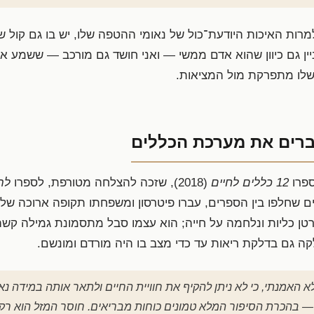
שלמרות האיכות היודעת־כול של נאומי ההטפה שלו, יש בו גם קול של
יין גם כיוון שהוא אדם ממשי — ואני חושד גם מורכב — ששמע את
שלו מתפרקת מול המציאות.
רים את מערכת הכללים
ספרו
12 כללים לחיים
(2018), שזכה להצלחה מטורפת, לספרו
ם שחלפו בין הספרים, עברו פיטרסון ומשפחתו תקופה ארוכה של
 כליות ונלחמה על חייה; הוא עצמו סבל מתסמונת גמילה קשה 
קה גם בדלקת ריאות עד כדי מצב בו היה מורדם ומונשם.
לא האמנתי, כי לא ניתן להקיף את חוויית החיים ולתאר אותה במידה נ
 בהכרת הסיפור המלא טמונים כוחות מבריאים. חוסר המזל הוא ר