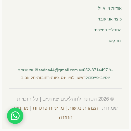
אודות זיו אייל
כיצד אני עובד
התהליך היצירתי
צור קשר
📞 052-3714497
📧 sadna44@gmail.com
💬 וואטסאפ
·
·
·
·
יוטיוב
פייסבוק
ראשון לציון
נס ציונה
רחובות
תל אביב
© 2026 הסדנה לתהליכים יצירתיים | כל הזכויות
שמורות |
הצהרת נגישות
|
מדיניות פרטיות
|
מדיניות
החזרה