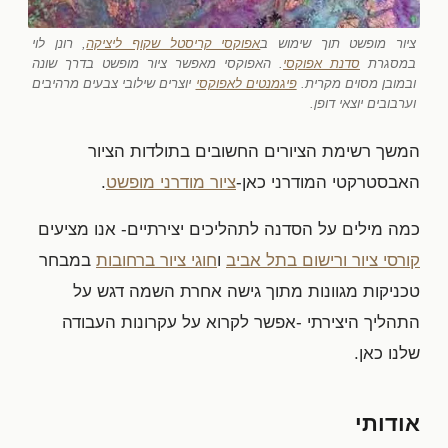
ציור מופשט תוך שימוש ב
אפוקסי קריסטל שקוף ליציקה
, רונן לוי
במסגרת
סדנת אפוקסי
. האפוקסי מאפשר ציור מופשט בדרך שונה
ובמובן מסוים מקרית.
פיגמנטים לאפוקסי
יוצרים שילובי צבעים מרהיבים
וערבובים יוצאי דופן.
המשך רשימת הציורים החשובים בתולדות הציור
האבסטרקטי המודרני כאן-
ציור מודרני מופשט
.
כמה מילים על הסדנה לתהליכים יצירתיים- אנו מציעים
קורסי ציור ורישום בתל אביב
ו
חוגי ציור ברחובות
במבחר
טכניקות מגוונות מתוך גישה אחרת השמה דגש על
התהליך היצירתי -אפשר לקרוא על עקרונות העבודה
שלנו כאן.
אודותי