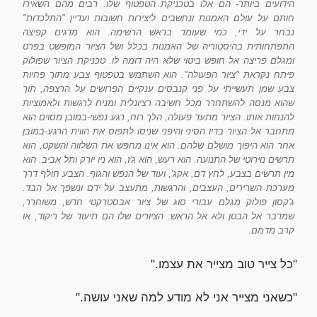
הידועים ביותר- הם אלו בטכניקת הטפטוף שלו. רבים מהם השאירו
חותם על עולם האמנות ונחשבים ליצירות חשובות ועדיין "התלכדות"
נבחר על ידי, כמי שעומד בראש הרשימה. הוא מדגים קפיצה
התפתחותית בהיסטוריה של האמנות בכלל ושל הציור המופשט בפרט
ומגלם פריצה אל חופש ביטוי שלא היה דומה לו. טכניקת הציור שפולוק
פיתח נקראת "ציור הפעולה". הוא השתמש בטפטוף צבע מתוך פחיות
צבע שמן תעשייתי על פני קנבסים ענקיים הפרושים על הרצפה, תוך
שהוא מנסה להשתחרר מכל חשיבה רציונלית ומניח לרגשות ולאמוציות
להנחות אותו. הציור מתעד פעולה, הלך רוח, רגע נפשי-במובן מסוים הוא
מתחבר אל הציור בדיו הסיני והיפני שניסו לתפוס את הווית הרגע-במובן
אחר הוא היפוך מושלם שלהם. הוא אינו מחפש את השלווה והשקט, הוא
תרשים נוירוטי של התנועה. הוא רעש, הוא ג'ז, הוא ניו יורק ותל אביב. הוא
מין תרשים בצבע, לחץ דם, אקג', ועוד של הנפש והגוף. הצבע חולף דרך
מערכת השרירים, העצבים, והרגשות, מתעצב על ידם ונשפך אל הבד.
ג'קסון פולוק מגלם עבורי סוג של ציור אבסטרקטי חדש, משוחרר,
שמדבר אל הבטן ולא אל הראש. הציורים שלו הם תיעוד של ריקוד, או
קרב מדמם.
"כל צייר טוב מצייר את עצמו."
"כשאני מצייר אני לא מודע למה שאני עושה."