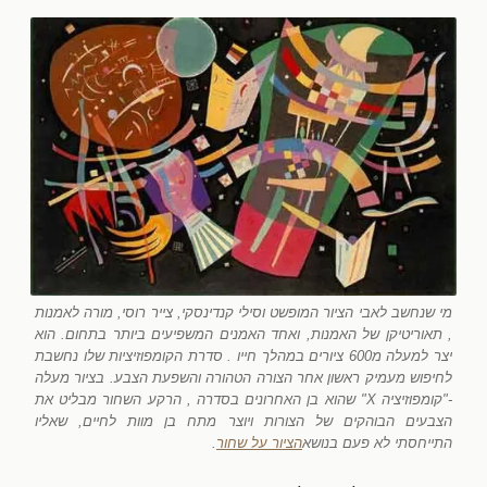
מי שנחשב לאבי הציור המופשט וסילי קנדינסקי, צייר רוסי, מורה לאמנות
, תאוריטיקן של האמנות, ואחד האמנים המשפיעים ביותר בתחום. הוא
יצר למעלה מ600 ציורים במהלך חייו . סדרת הקומפוזיציות שלו נחשבת
לחיפוש מעמיק ראשון אחר הצורה הטהורה והשפעת הצבע. בציור מעלה
-"קומפוזיציה X" שהוא בן האחרונים בסדרה , הרקע השחור מבליט את
הצבעים הבוהקים של הצורות ויוצר מתח בן מוות לחיים, שאליו
התייחסתי לא פעם בנושא
הציור על שחור
.