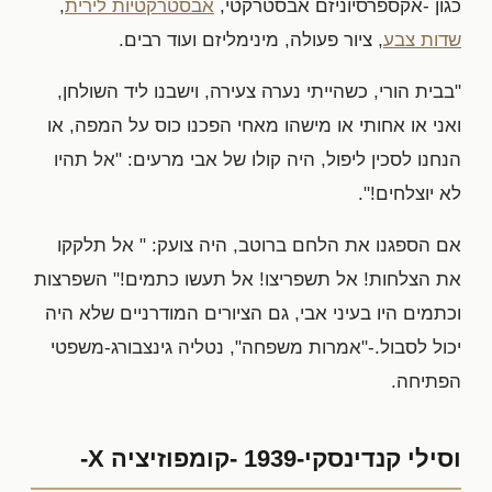
כגון -אקספרסיוניזם אבסטרקטי,
אבסטרקטיות לירית
,
שדות צבע
, ציור פעולה, מינימליזם ועוד רבים.
"בבית הורי, כשהייתי נערה צעירה, וישבנו ליד השולחן,
ואני או אחותי או מישהו מאחי הפכנו כוס על המפה, או
הנחנו לסכין ליפול, היה קולו של אבי מרעים: "אל תהיו
לא יוצלחים!".
אם הספגנו את הלחם ברוטב, היה צועק: " אל תלקקו
את הצלחות! אל תשפריצו! אל תעשו כתמים!" השפרצות
וכתמים היו בעיני אבי, גם הציורים המודרניים שלא היה
יכול לסבול.-"אמרות משפחה", נטליה גינצבורג-משפטי
הפתיחה.
וסילי קנדינסקי-1939 -קומפוזיציה X-