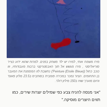
מירו משמח אותי, למירו יש ילד משחק בפנים. למרות שהוא ידוע כצייר
סוריאליסטי , מירו מגשש אל תוך האבסטרקטי ברבות מעבודותיו, וזו
כוכב כחול (Peinture (Etoile Bleue)') נחשבת לזו המסמנת את המעבר
בן התחומים. הציור נמכר במכירה פומבית בסותביס ב23.5 מליון פאונד
והיום מוערך שוויו ב150 מיליון דולר.
"אני מנסה להניח צבע כפי שמילים יוצרות שירים, כמו
תווים היוצרים מוסיקה."