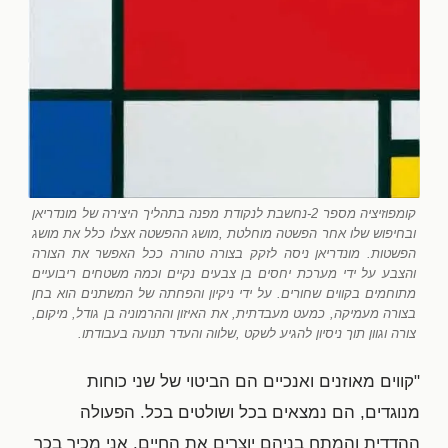
קומפוזיציה מספר 2-נחשבת לנקודת מפנה בתהליך היצירה של מונדריאן
ובחיפוש שלו אחר הפשטה מוחלטת ,מושג ההפשטה אצלו כלל את מושג
הפשטות. מונדריאן ניסה לזקק בצורה טהורה ככל האפשר את הצורה
והצבע על ידי מערכת יחסים בן צבעים נקיים וכמה משטחים ריבועיים
מתוחמים בקווים שחורים. על ידי ניקיון והפחתה של המשתנים הוא בחן
בצורה מעמיקה, כמעט מעבדתית, את האיזון וההרמוניה בן גודל, מיקום,
צורה וגוון תוך ניסיון להגיע לשקט ,שלווה והעדר תנועה בעבודתו.
"קווים מאוזנים ואנכיים הם הביטוי של שני כוחות
מנוגדים, הם נמצאים בכל ושולטים בכל. הפעולה
ההדדית והמתח בניהם יוצרים את החיים. אני מכיר בכך