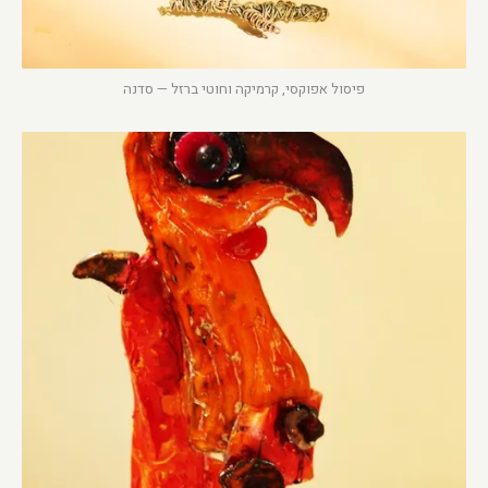
פיסול אפוקסי, קרמיקה וחוטי ברזל — סדנה