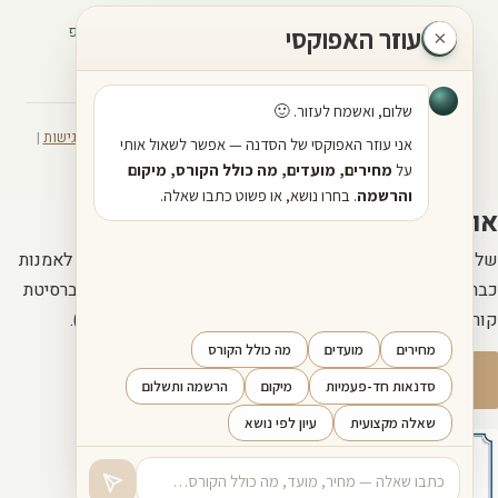
📞 052-3714497
📧 sadna44@gmail.com
💬 וואטסאפ
·
·
·
·
יוטיוב
פייסבוק
ראשון לציון
נס ציונה
רחובות
תל אביב
© 2026 הסדנה לתהליכים יצירתיים | כל הזכויות שמורות |
הצהרת נגישות
|
מדיניות פרטיות
|
מדיניות החזרה
אודותי
שלום, שמי זיו אייל. אני פסיכולוג, פסיכותרפיסט, אמן ומורה לאמנות
כבר למעלה מ-30 שנה. בעל תואר שני באמנות (MFA) מאוניברסיטת
קורנל בניו יורק, וחבר באיגוד הפסיכולוגים האמריקאי (APA).
עוד עליי
שליחת הודעה
·