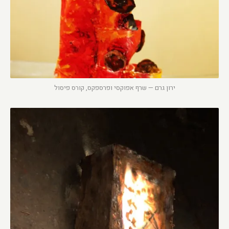
ירון גרם — שרף אפוקסי ופרספקס, קורס פיסול