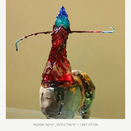
סנדרה דשני — פיסול בחימר, יציקת אפוקסי